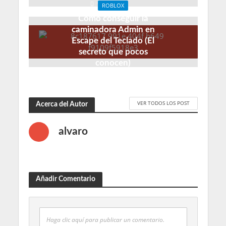
1 mes hace
ROBLOX
Cómo conseguir la
caminadora Admin en
Escape del Teclado (El
secreto que pocos
conocen)
1 mes hace
VER TODOS LOS POST
Acerca del Autor
alvaro
Añadir Comentario
Haga clic aquí para publicar un comentario.