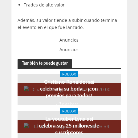
Trades de alto valor
Además, su valor tiende a subir cuando termina
el evento en el que fue lanzado.
Anuncios
Anuncios
También te puede gustar
ROBLOX
Cristiano Ronaldo: así
celebraría su boda… ¡con
premios para todos!
3 días hace
ROBLOX
La youtuber Lyna así
celebra sus 25 millones de
suscriptores