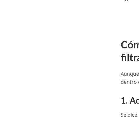
Cóm
filt
Aunque 
dentro 
1. A
Se dice