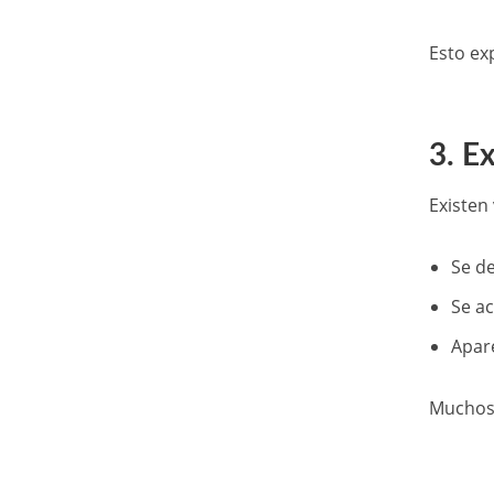
Esto ex
3. E
Existen
Se d
Se ac
Apar
Muchos 