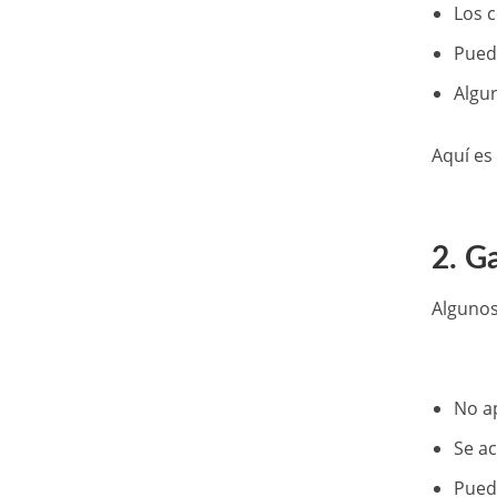
Los 
Puede
Algu
Aquí es
2. G
Algunos
No a
Se ac
Pued