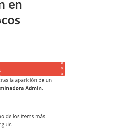
n en
ocos
ras la aparición de un
minadora Admin
.
no de los ítems más
eguir.