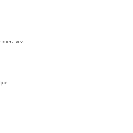
imera vez.
que: