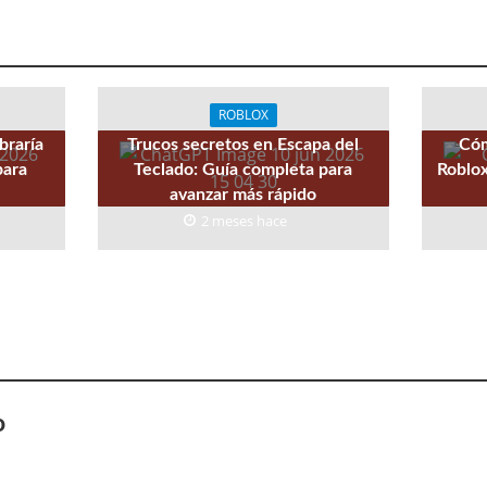
ROBLOX
braría
Trucos secretos en Escapa del
Cóm
para
Teclado: Guía completa para
Roblox
avanzar más rápido
2 meses hace
o