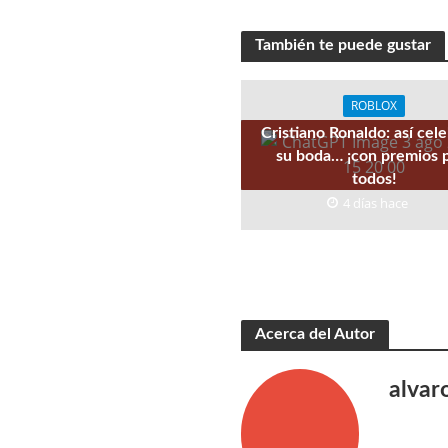
También te puede gustar
ROBLOX
Cristiano Ronaldo: así cele
su boda… ¡con premios 
todos!
4 días hace
Acerca del Autor
alvar