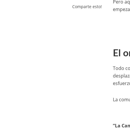
Pero aq
Comparte esto!
empezan
El o
Todo co
desplaz
esfuerz
La comu
“La Ca