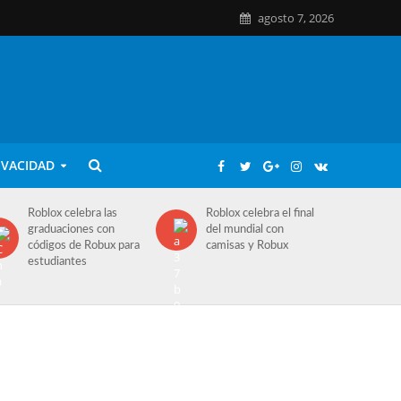
agosto 7, 2026
IVACIDAD
Roblox celebra las
Roblox celebra el final
graduaciones con
del mundial con
códigos de Robux para
camisas y Robux
estudiantes