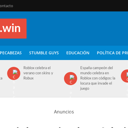
ontacto
PECABEZAS
STUMBLE GUYS
EDUCACIÓN
POLÍTICA DE PR
Roblox celebra el
España campeón del
verano con skins y
mundo celebra en
ta
Robux
Roblox con códigos: la
locura que invade el
juego
Anuncios