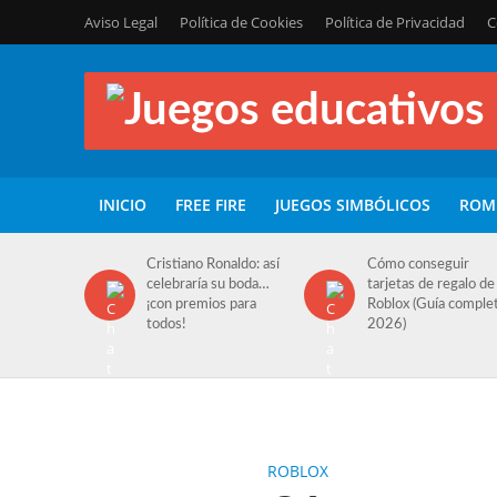
Aviso Legal
Política de Cookies
Política de Privacidad
C
INICIO
FREE FIRE
JUEGOS SIMBÓLICOS
ROM
Cristiano Ronaldo: así
Cómo conseguir
celebraría su boda…
tarjetas de regalo de
¡con premios para
Roblox (Guía comple
todos!
2026)
ROBLOX