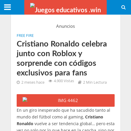
Anuncios
FREE FIRE
Cristiano Ronaldo celebra
junto con Roblox y
sorprende con códigos
exclusivos para fans
4.900 Vistas
2 meses hace
2 Min Lectura
En un giro inesperado que ha sacudido tanto al
mundo del fútbol como al gaming,
Cristiano
Ronaldo
vuelve a ser tendencia global… pero esta
vez no solo por lo que hace en la cancha, sino por