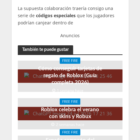
La supuesta colaboración traería consigo una
serie de
códigos especiales
que los jugadores
podrían canjear dentro de
Anuncios
También te puede gustar
FREE FIRE
Cómo conseguir tarjetas de
regalo de Roblox (Guía
completa 2026)
1 semana hace
FREE FIRE
Roblox celebra el verano
con skins y Robux
2 semanas hace
FREE FIRE